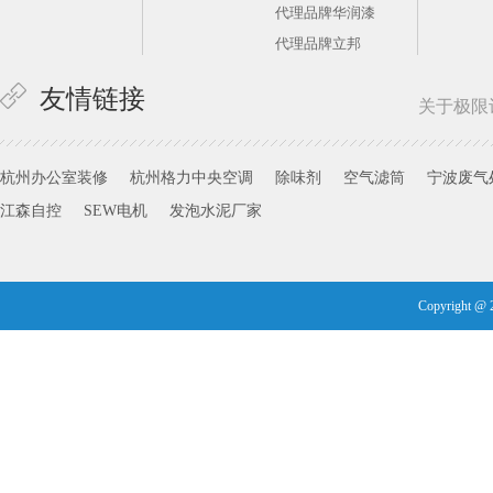
让人又爱又恨的白色家具
代理品牌华润漆
代理品牌立邦
六大技巧实现完美木器涂装
实木家居巧维护
友情链接
关于极限
如何清洁你家的墙面？
冬季涂装巧支招
杭州办公室装修
杭州格力中央空调
除味剂
空气滤筒
宁波废气
小户型巧装修
江森自控
SEW电机
发泡水泥厂家
空间里的色彩正能量
不去迪士尼，也能住在童话王国
不再担心宝宝在墙上涂鸦
Copyright