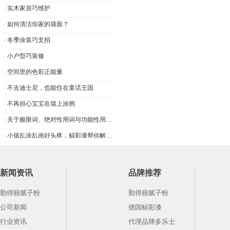
如何清洁你家的墙面？
冬季涂装巧支招
小户型巧装修
空间里的色彩正能量
不去迪士尼，也能住在童话王国
不再担心宝宝在墙上涂鸦
关于极限词、绝对性用词与功能性用词等广告法禁用词失效和免责声明
小孩乱涂乱画好头疼，鲸彩漆帮你解决烦恼！
内墙腻子粉含甲醛吗?
杭州腻子粉应用广泛，刷墙要讲究技巧
新闻资讯
腻子粉厂家为大家介绍腻子粉搅拌机的特点及维护方法
品牌推荐
腻子粉的使用方法及注意事项
勤得丽腻子粉
勤得丽腻子粉
勤得丽腻子粉的优势与作用
公司新闻
德国鲸彩漆
腻子粉有哪些使用方法以及在使用时需要注意哪些问题?
行业资讯
代理品牌多乐士