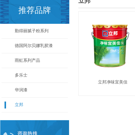
立邦
推荐品牌
勤得丽腻子粉系列
德国阿尔贝娜乳胶漆
关于极限词、绝对性用词与功能性用词等广告法禁用词失效和免责声明
小孩乱涂乱画好头疼，鲸彩漆帮你解决烦恼！
雨虹系列产品
内墙腻子粉含甲醛吗?
多乐士
杭州腻子粉应用广泛，刷墙要讲究技巧
立邦净味宜美佳
腻子粉厂家为大家介绍腻子粉搅拌机的特点及维护方法
华润漆
腻子粉的使用方法及注意事项
勤得丽腻子粉的优势与作用
立邦
腻子粉有哪些使用方法以及在使用时需要注意哪些问题?
让人又爱又恨的白色家具
六大技巧实现完美木器涂装