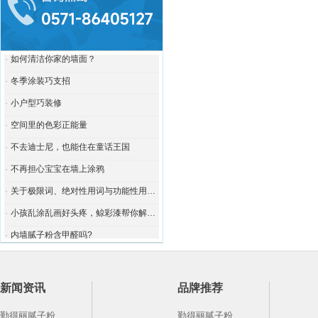
实木家居巧维护
如何清洁你家的墙面？
冬季涂装巧支招
小户型巧装修
空间里的色彩正能量
不去迪士尼，也能住在童话王国
不再担心宝宝在墙上涂鸦
关于极限词、绝对性用词与功能性用词等广告法禁用词失效和免责声明
小孩乱涂乱画好头疼，鲸彩漆帮你解决烦恼！
内墙腻子粉含甲醛吗?
杭州腻子粉应用广泛，刷墙要讲究技巧
腻子粉厂家为大家介绍腻子粉搅拌机的特点及维护方法
腻子粉的使用方法及注意事项
新闻资讯
品牌推荐
勤得丽腻子粉的优势与作用
勤得丽腻子粉
勤得丽腻子粉