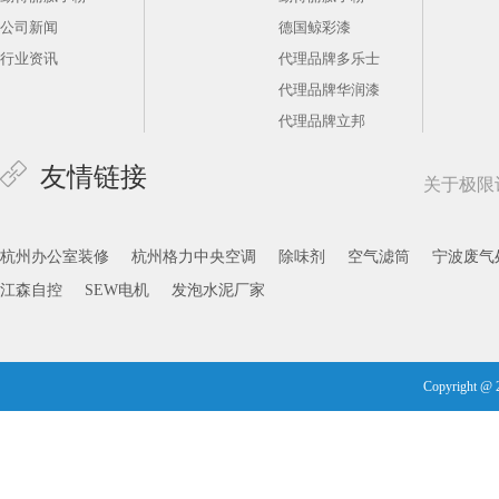
腻子粉有哪些使用方法以及在使用时需要注意哪些问题?
公司新闻
德国鲸彩漆
让人又爱又恨的白色家具
行业资讯
代理品牌多乐士
六大技巧实现完美木器涂装
代理品牌华润漆
实木家居巧维护
代理品牌立邦
如何清洁你家的墙面？
友情链接
冬季涂装巧支招
关于极限
小户型巧装修
空间里的色彩正能量
杭州办公室装修
杭州格力中央空调
除味剂
空气滤筒
宁波废气
不去迪士尼，也能住在童话王国
江森自控
SEW电机
发泡水泥厂家
不再担心宝宝在墙上涂鸦
Copyright