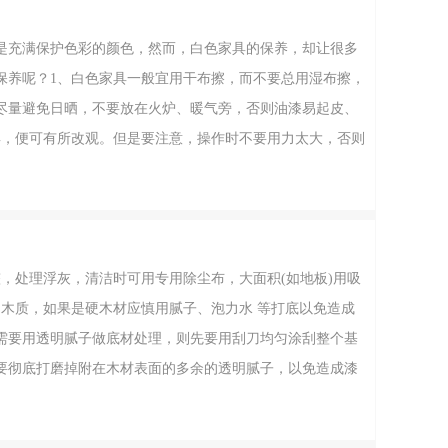
是充满保护色彩的颜色，然而，白色家具的保养，却让很多
保养呢？1、白色家具一般宜用干布擦，而不要总用湿布擦，
尽量避免日晒，不要放在火炉、暖气旁，否则油漆易起皮、
具，便可有所改观。但是要注意，操作时不要用力太大，否则
的直射。阳光的直射会引起家具变形，同时也能会使得白色家
以试试，用鸡蛋清和香蕉这样的方法来
，处理浮灰，清洁时可用专用除尘布，大面积(如地板)用吸
的木质，如果是硬木材应慎用腻子、泡力水 等打底以免造成
需要用透明腻子做底材处理，则先要用刮刀均匀涂刮整个基
要彻底打磨掉附在木材表面的多余的透明腻子，以免造成漆
刷工具必须清洁，操作人员应穿清洁的工作服，戴清洁的工作
可薄层多道进行;做多层涂装施工时，