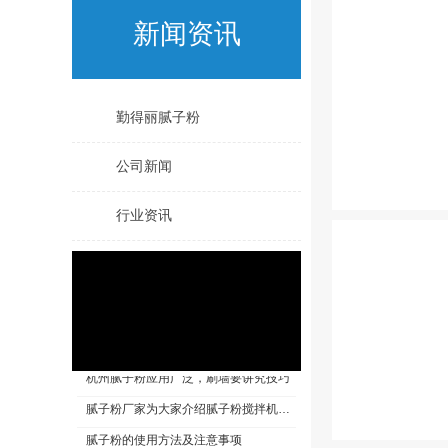
新闻资讯
勤得丽腻子粉
公司新闻
行业资讯
关于极限词、绝对性用词与功能性用词等广告法禁用词失效和免责声明
小孩乱涂乱画好头疼，鲸彩漆帮你解决烦恼！
内墙腻子粉含甲醛吗?
杭州腻子粉应用广泛，刷墙要讲究技巧
腻子粉厂家为大家介绍腻子粉搅拌机的特点及维护方法
腻子粉的使用方法及注意事项