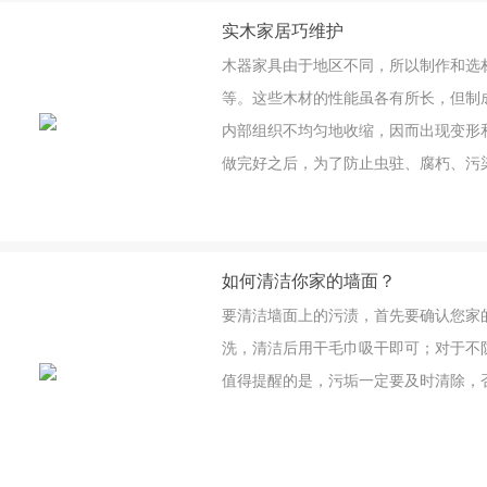
实木家居巧维护
木器家具由于地区不同，所以制作和选
等。这些木材的性能虽各有所长，但制
内部组织不均匀地收缩，因而出现变形
做完好之后，为了防止虫驻、腐朽、污
漆，隔绝木材与空气的接触，以保护其
的外观和光泽，提髙装饰效果和美感，
如何清洁你家的墙面？
要清洁墙面上的污渍，首先要确认您家
洗，清洁后用干毛巾吸干即可；对于不
值得提醒的是，污垢一定要及时清除，