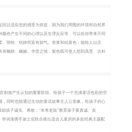
配套材质扩大视野金属边几的大小与床
配应以适应您的感受为前提，因为我们周围的环境和自然界
种颜色产生不同的心理以及生理反应等，可以给你带来不同
柔、明快、恬静而富有朝气。杏黄和桔黄色：能给人以庄
具有幽静、幽婉、华贵之情，紫色既可使人想到高贵、古朴
恒，也是公平、安静、智慧、谦逊的象征。蓝色：使人想到
：能使人想到清洁、纯真、清白、光明、神
感官刺激产生认知的重要阶段。给孩子一个充满童话色彩的空
感，同时也能通过生动的童话故事主人公形象，给孩子的心
鼓励孩子诚实、勇敢；“米奇老鼠”教育孩子要真诚、友
观。华润漆携手迪士尼联合推出适合儿童房的多款经典主题配
的童话王国里。经典的童话和故事，能激发孩子的想象和创