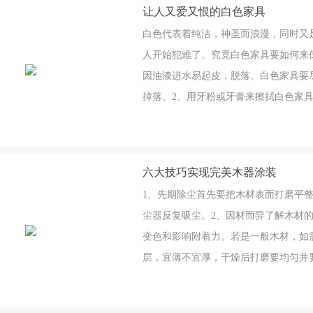
让人又爱又恨的白色家具
白色代表着纯洁，神圣而浪漫，同时又
人开始犯难了。究竟白色家具要如何来
因油漆进水易起皮，脱落。白色家具要
掉落。2、用牙粉或牙膏来擦拭白色家
会损伤漆膜而适得其反。3、避免阳关
居泛黄。4、如果不闲麻烦的，倒是可
六大技巧实现完美木器涂装
1、先期除尘首先要把木材表面打磨平整
尘器反复吸尘。2、因材而异了解木材
变色和影响附着力。若是一般木材，如
层，宜薄不宜厚，干燥后打磨要均匀并
病。3、涂漆准备涂刷油漆时环境和涂
帽。4、涂层把握涂刷油漆宜薄不宜厚，