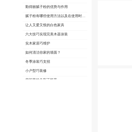
勤得丽腻子粉的优势与作用
腻子粉有哪些使用方法以及在使用时需要注意哪些问题?
让人又爱又恨的白色家具
六大技巧实现完美木器涂装
实木家居巧维护
如何清洁你家的墙面？
冬季涂装巧支招
小户型巧装修
空间里的色彩正能量
不去迪士尼，也能住在童话王国
不再担心宝宝在墙上涂鸦
关于极限词、绝对性用词与功能性用词等广告法禁用词失效和免责声明
小孩乱涂乱画好头疼，鲸彩漆帮你解决烦恼！
内墙腻子粉含甲醛吗?
杭州腻子粉应用广泛，刷墙要讲究技巧