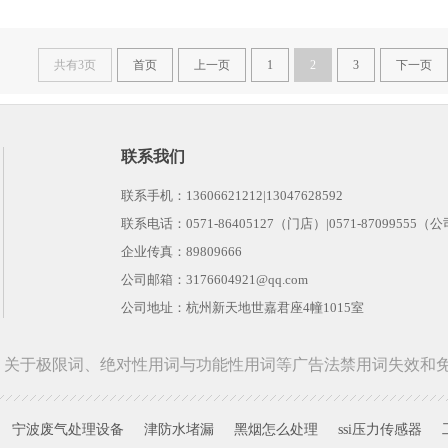
造力，给予孩子美的陶冶，帮助父母塑
共有3页
首页
上一页
1
2
3
下一页
联系我们
联系手机：13606621212|13047628592
联系电话：0571-86405127（门店）|0571-87099555（
企业传真：89809666
公司邮箱：3176604921@qq.com
公司地址：杭州新天地世嘉君座4幢1015室
关于极限词、绝对性用词与功能性用词等广告法禁用词失效和
宁波废气处理设备
津防水堵漏
黑烟怎么处理
ssi压力传感器