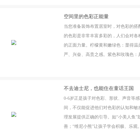
还实现了各个空间的互动和交流。4、
空间里的色彩正能量
当您准备装饰布置居室时，对色彩的搭
的色彩是非常丰富多彩的，人们会对各
的正面力量。柠檬黄和嫩绿色：显得温
严、兴奋、高贵之感。紫色和玫瑰色：
和庄重。绿色：新生、青春、健康和永
深沉、远大、悠久、理智和理想。白色
不去迪士尼，也能住在童话王国
0-6岁正是孩子对色彩、形状、声音等
间，不仅能促进他们对色彩的认知和敏
理发展提供正确的引导。如“小美人鱼”
善；“维尼小熊”让孩子学会积极、乐
色方案，让你的宝贝每天都住在迪士尼