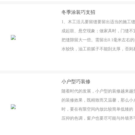
冬季涂装巧支招
1、木工活儿要留缝要留出适当的施工
成起鼓、悬空现象；做家具时，门缝不
把缝隙留大一些。需留出0.1毫米左右
水较快，油工前腻子不能刮太厚，否则
度不宜低于5°C，其中，常用的混色涂
不得低于8°C.因此，冬季装修施工要保
小户型巧装修
随着时代的发展，小户型的装修越来越
的装修效果，既精致而又温馨，那么小
时，要在有限空间内放比较简单低矮的
压抑的色调，窗户也要尽可能与外墙齐
来多功能在小空间内加入一个多功能的