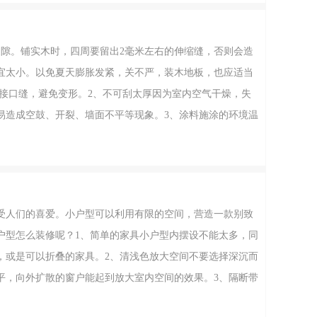
缝隙。铺实木时，四周要留出2毫米左右的伸缩缝，否则会造
宜太小。以免夏天膨胀发紧，关不严，装木地板，也应适当
的接口缝，避免变形。2、不可刮太厚因为室内空气干燥，失
易造成空鼓、开裂、墙面不平等现象。3、涂料施涂的环境温
料施工时的环境温度应在0°C以上，清漆施涂时的环境温度则
证室内气温至少不低于5°C。尤其是
受人们的喜爱。小户型可以利用有限的空间，营造一款别致
户型怎么装修呢？1、简单的家具小户型内摆设不能太多，同
，或是可以折叠的家具。2、清浅色放大空间不要选择深沉而
平，向外扩散的窗户能起到放大室内空间的效果。3、隔断带
书房，只能巧妙地运用隔断，不仅可以提高空间的利用率，