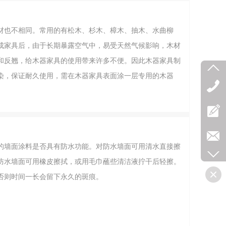
材也不相同。常用的有松木、杉木、樟木、抽木、水曲柳
成家具后，由于长期暴露空气中，易受天然气候影响，木材
和反翘，给木器家具的使用带来许多不便。因此木器家具制
染，保证耐久使用，需在木器家具表面涂一层专用的木器
表面。既可延长家具使用寿命，同时也大大改善了木器家具
最重要的是还更便于擦拭和清洗。
的墙面涂料是否具有防水功能。对防水墙面可用清水直接擦
防水墙面可用橡皮擦拭，或用毛巾蘸些清洁液拧干后轻擦。
否则时间一长会留下永久的斑痕。