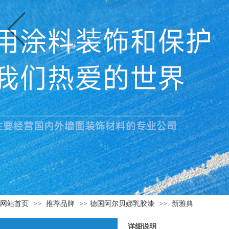
网站首页
>>
推荐品牌
>>
德国阿尔贝娜乳胶漆
>>
新雅典
详细说明