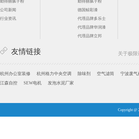
勤得丽腻子粉
勤得丽腻子粉
公司新闻
德国鲸彩漆
行业资讯
代理品牌多乐士
代理品牌华润漆
代理品牌立邦
友情链接
关于极限
杭州办公室装修
杭州格力中央空调
除味剂
空气滤筒
宁波废气
江森自控
SEW电机
发泡水泥厂家
Copyright