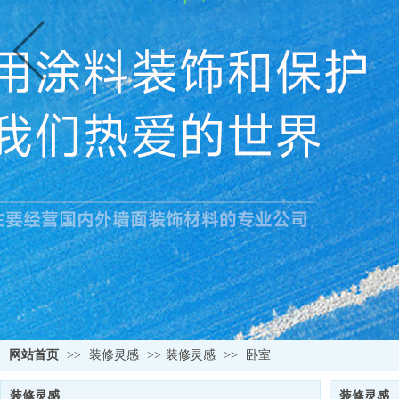
网站首页
>>
装修灵感
>>
装修灵感
>>
卧室
装修灵感
装修灵感