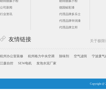
勤得丽腻子粉
勤得丽腻子粉
公司新闻
德国鲸彩漆
行业资讯
代理品牌多乐士
代理品牌华润漆
代理品牌立邦
友情链接
关于极限
杭州办公室装修
杭州格力中央空调
除味剂
空气滤筒
宁波废气
江森自控
SEW电机
发泡水泥厂家
Copyright