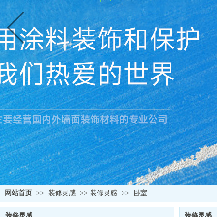
网站首页
>>
装修灵感
>>
装修灵感
>>
卧室
装修灵感
装修灵感