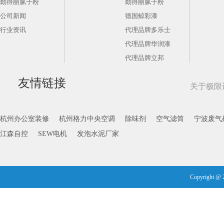
勤得丽腻子粉
勤得丽腻子粉
公司新闻
德国鲸彩漆
行业资讯
代理品牌多乐士
代理品牌华润漆
代理品牌立邦
友情链接
关于极限
杭州办公室装修
杭州格力中央空调
除味剂
空气滤筒
宁波废气
江森自控
SEW电机
发泡水泥厂家
Copyright