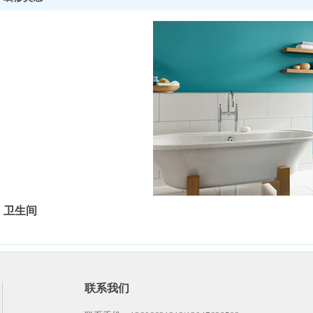
卫生间
联系我们