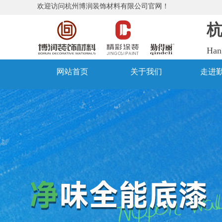
欢迎访问杭州博润装饰材料有限公司官网！
Han
网站首页
关于我们
走进