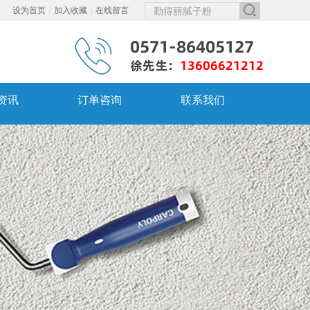
设为首页
|
加入收藏
|
在线留言
0571-86405127
徐先生：
13606621212
资讯
订单咨询
联系我们